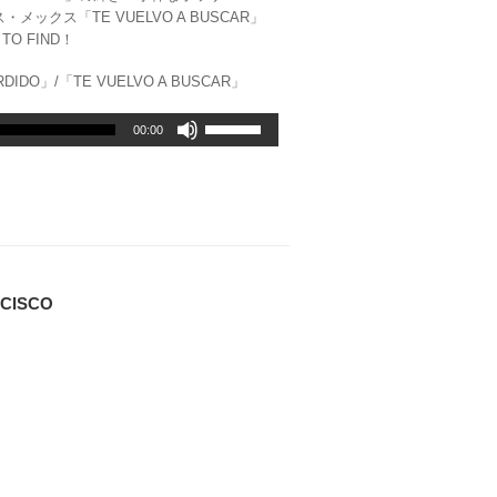
・メックス「TE VUELVO A BUSCAR」
TO FIND！
RDIDO」/「TE VUELVO A BUSCAR」
ボ
00:00
リ
ュ
ー
ム
調
節
に
は
NCISCO
上
下
矢
印
キ
ー
を
使