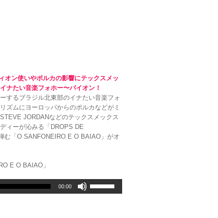
上
下
矢
印
キ
ー
を
使
ーディオン使いやポルカの影響にテックスメッ
っ
のイナたい音楽フォホー〜バイオン！
て
ャーするブラジル北東部のイナたい音楽フォ
く
のリズムにヨーロッパからのポルカなどがミ
だ
EVE JORDANなどのテックスメックス
さ
ィーが沁みる「DROPS DE
い。
O SANFONEIRO E O BAIAO」がオ
RO E O BAIAO」
ボ
00:00
リ
ュ
ー