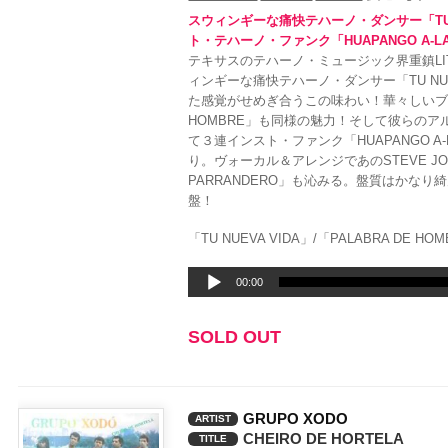
スウィンギーな痛快テハーノ・ダンサー「TU 
ト・テハーノ・ファンク「HUAPANGO A-L
テキサスのテハーノ・ミュージック界重鎮LITTL
ィンギーな痛快テハーノ・ダンサー「TU NU
た感覚がせめぎ合うこの味わい！華々しいブラス
HOMBRE」も同様の魅力！そして彼らの
て３連インスト・ファンク「HUAPANGO A
り。ヴォーカル＆アレンジであのSTEVE J
PARRANDERO」も沁みる。盤質はかなり綺麗
盤！
「TU NUEVA VIDA」/「PALABRA DE HO
音
00:00
声
プ
SOLD OUT
レ
ー
ヤ
ー
GRUPO XODO
ARTIST
CHEIRO DE HORTELA
TITLE