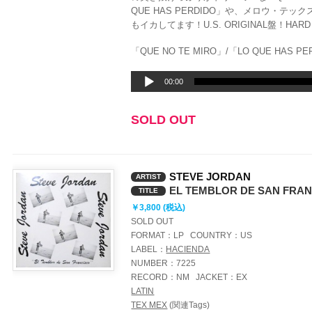
QUE HAS PERDIDO」や、メロウ・テックス
もイカしてます！U.S. ORIGINAL盤！HARD 
「QUE NO TE MIRO」/「LO QUE HAS PE
音
00:00
声
プ
SOLD OUT
レ
ー
ヤ
ー
STEVE JORDAN
ARTIST
EL TEMBLOR DE SAN FRA
TITLE
￥3,800 (税込)
SOLD OUT
FORMAT：
LP
COUNTRY：
US
LABEL：
HACIENDA
NUMBER：
7225
RECORD：
NM
JACKET：
EX
LATIN
TEX MEX
(関連Tags)