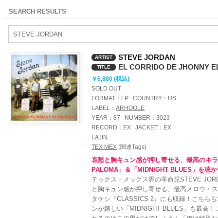
SEARCH RESULTS
STEVE JORDAN
ARTIST
EL CORRIDO DE JHONNY 
TITLE
￥6,880 (税込)
SOLD OUT
FORMAT：
LP
COUNTRY：
US
LABEL：
ARHOOLE
YEAR：
87
NUMBER：
3023
RECORD：
EX
JACKET：
EX
LATIN
TEX MEX
(関連Tags)
哀愁と胸キュン感が押し寄せる、最高のキラ
PALOMA」＆「MIDNIGHT BLUES」を
テックス・メックス界の革命児STEVE JO
と胸キュン感が押し寄せる、最高メロウ・ステッ
タケシ『CLASSICS 2』にも収録！こちらも
ンが嬉しい「MIDNIGHT BLUES」も