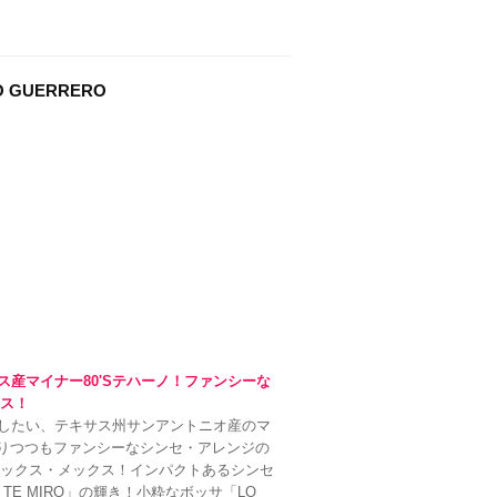
ム
調
節
に
O GUERRERO
は
上
下
矢
印
キ
ー
を
使
っ
て
く
だ
サス産マイナー80'Sテハーノ！ファンシーな
さ
クス！
い。
スメしたい、テキサス州サンアントニオ産のマ
ありつつもファンシーなシンセ・アレンジの
テックス・メックス！インパクトあるシンセ
TE MIRO」の輝き！小粋なボッサ「LO