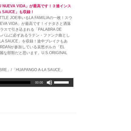
っ
NUEVA VIDA」が最高です！３連インス
て
A SAUCE」も収録！
く
E JOE率いるLA FAMILIAの一枚！スウ
だ
EVA VIDA」が最高です！イナタさと洒落
さ
で引き込まれる「PALABRA DE
い。
アルバムに必ずあるラテン・ファンク曲とし
-LA SAUCE」を収録！途中ブレイクもあ
ORDANが参加している哀愁ポルカ「EL
な部類だと思います。U.S.ORIGINAL
MBRE」/「HUAPANGO A-LA SAUCE」
ボ
00:00
リ
ュ
ー
ム
調
節
に
は