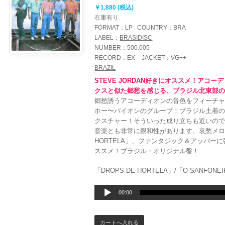
￥1,880 (税込)
在庫有り
FORMAT：
LP
COUNTRY：
BRA
LABEL：
BRASIDISC
NUMBER：
500.005
RECORD：
EX-
JACKET：
VG++
BRAZIL
STEVE JORDAN好きにオススメ！アコ
クスと似た郷愁を感じる、ブラジル北東部
郷愁誘うアコーディオンの音色をフィーチ
ホー〜バイオンのグループ！ブラジル土着
クスチャー！そういった成り立ちも近いのでST
e
音楽とも非常に親和性があります。哀愁メロデ
HORTELA」、ファンタジック＆アッパーに弾む「
ススメ！ブラジル・オリジナル盤！
「DROPS DE HORTELA」/「O SANFONEI
音
00:00
声
プ
レ