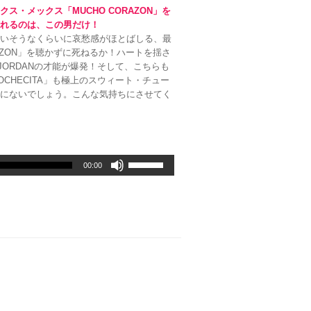
っ
・メックス「MUCHO CORAZON」を
て
くれるのは、この男だけ！
く
まいそうなくらいに哀愁感がほとばしる、最
だ
AZON」を聴かずに死ねるか！ハートを揺さ
さ
JORDANの才能が爆発！そして、こちらも
い。
CHECITA」も極上のスウィート・チュー
外にないでしょう。こんな気持ちにさせてく
ボ
00:00
リ
ュ
ー
ム
調
節
に
は
上
下