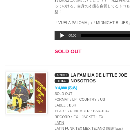
れるのはこの男だけでしょう！「俺は特別
ってのける、自身の才能を自覚してるトコも本当
盤！
「VUELA PALOMA」/「MIDNIGHT BLUES
音
00:00
声
プ
SOLD OUT
レ
ー
ヤ
ー
LA FAMILIA DE LITTLE JOE
ARTIST
NOSOTROS
TITLE
￥4,880 (税込)
SOLD OUT
FORMAT：
LP
COUNTRY：
US
LABEL：
BSR
YEAR：
74
NUMBER：
BSR-1047
RECORD：
EX-
JACKET：
EX-
LATIN
LATIN FUNK
TEX MEX
TEJANO
(関連Tags)