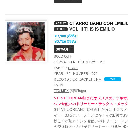
ー
ヤ
ー
CHARRO BAND CON EMILI
ARTIST
VOL. II THIS IS EMILIO
TITLE
￥3,980 (税込)
￥2,786 (税込)
30%OFF
SOLD OUT
FORMAT：
LP
COUNTRY：
US
LABEL：
CARA
YEAR：
85
NUMBER：
075
RECORD：
EX
JACKET：
NM
WC
LATIN
TEX MEX
(関連Tags)
STEVE JORDAN好きにオススメの、テキ
シンセ使いのドリーミー・テックス・メッ
STEVE JORDANに魅せられた方にオス
イナー80’Sテハーノ！とにかくそのB級で
妙こそが魅力！シンセ使いのドリーミー・
の突き抜けっぷりがドリーミーな「QUE NO 