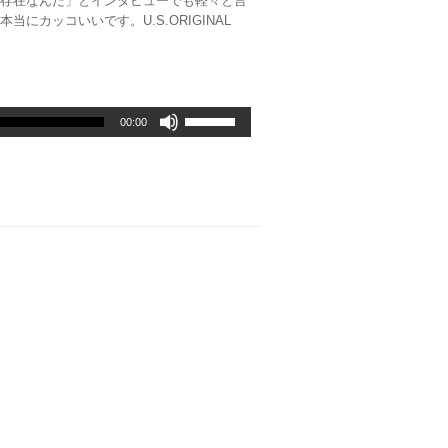
な存在なんだ」とインタビューでも軽々と言
にカッコいいです。U.S.ORIGINAL
」
ボ
00:00
リ
ュ
ー
ム
調
節
に
は
上
下
矢
印
キ
ー
を
使