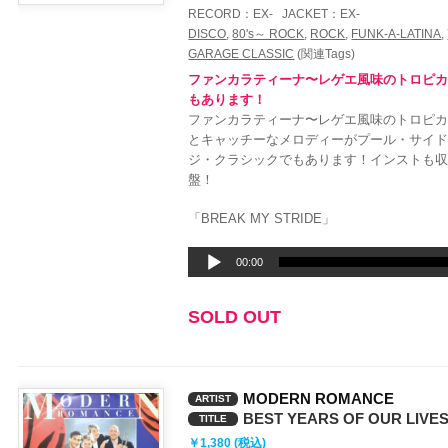
RECORD：
EX-
JACKET：
EX-
DISCO
,
80's～ ROCK
,
ROCK
,
FUNK-A-LATINA
,
GARAGE CLASSIC
(関連Tags)
ファンカラティーナ〜レゲエ風味のトロピカ
もあります！
ファンカラティーナ〜レゲエ風味のトロピカ
とキャッチーなメロディーがプール・サイ
ジ・クラシックでもあります！インストも収録！
盤！
「BREAK MY STRIDE」
音
00:00
声
プ
SOLD OUT
レ
ー
ヤ
ー
MODERN ROMANCE
ARTIST
BEST YEARS OF OUR LIVE
TITLE
￥1,380 (税込)