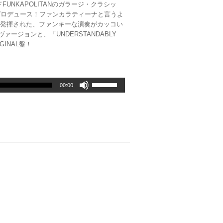
UNKAPOLITANのガラージ・クラシッ
だ
NELLプロデュース！ファンカラティーナと言うよ
さ
が発揮された、ファンキーな演奏がカッコい
い。
ージョンと、「UNDERSTANDABLY
GINAL盤！
ボ
00:00
リ
ュ
ー
ム
調
節
に
は
上
下
矢
印
キ
ー