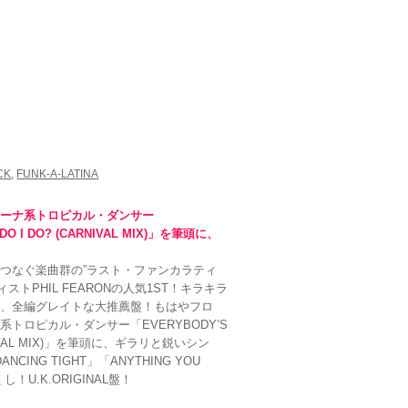
節
に
Y
は
Y
上
下
矢
印
キ
ー
を
CK
,
FUNK-A-LATINA
使
っ
ィーナ系トロピカル・ダンサー
て
O I DO? (CARNIVAL MIX)」を筆頭に、
く
だ
つなぐ楽曲群の”ラスト・ファンカラティ
さ
ストPHIL FEARONの人気1ST！キラキラ
い。
裂、全編グレイトな大推薦盤！もはやフロ
トロピカル・ダンサー「EVERYBODY’S
RNIVAL MIX)」を筆頭に、ギラリと鋭いシン
NCING TIGHT」「ANYTHING YOU
し！U.K.ORIGINAL盤！