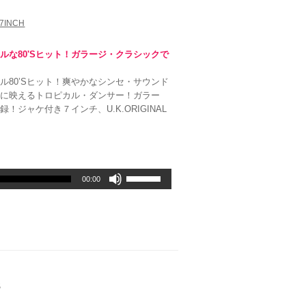
を
7INCH
使
っ
て
ルな80'Sヒット！ガラージ・クラシックで
く
だ
ル80’Sヒット！爽やかなシンセ・サウンド
さ
ドに映えるトロピカル・ダンサー！ガラー
い。
ジャケ付き７インチ、U.K.ORIGINAL
ボ
00:00
リ
ュ
ー
ム
調
節
に
は
S
上