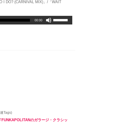
I DO? (CARNIVAL MIX)」/「WAIT
ボ
00:00
リ
ュ
ー
ム
調
節
に
は
上
下
矢
印
キ
ー
を
使
連Tags)
っ
UNKAPOLITANのガラージ・クラシッ
て
く