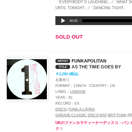
「EVERYBODY’S LAUGHING」/「WHAT DO 
UNTIL TONIGHT」/「DANCING TIGHT」
音
00:00
声
プ
SOLD OUT
レ
ー
ヤ
ー
FUNKAPOLITAN
ARTIST
AS THE TIME GOES BY
TITLE
￥2,280 (税込)
在庫有り
FORMAT：
12INCH
COUNTRY：
UK
LABEL：
LONDON
YEAR：
81
RECORD：
EX-
DISCO
,
FUNK-A-LATINA
GARAGE CLASSIC
DISCO RAP
BRIT FUNK
(関
UKのファンカラティーナ〜ディスコ・バンドF
ク！