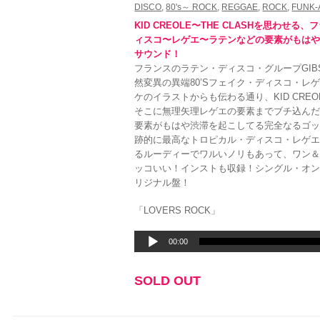
DISCO
,
80's～ ROCK
,
REGGAE
,
ROCK
,
FUNK-
KID CREOLE〜THE CLASHを思わせ
ィスコ〜レゲエ〜ラテンなどの要素がもは
サウンド！
フランスのラテン・ディスコ・グループGIBS
然変異の異端80’Sフェイク・ディスコ・
ケのイラストからも伝わる通り、KID CR
そこに無理矢理レゲエの要素までブチ込ん
要素がもはや渋滞を起こしてる完全なるゴ
跡的に最高なトロピカル・ディスコ・レゲエ
るルーディーでワルいノリもあって、ワン
ッコいい！インストも収録！シングル・オ
リジナル盤！
「LOVERS ROCK」
音
00:00
声
プ
SOLD OUT
レ
ー
ヤ