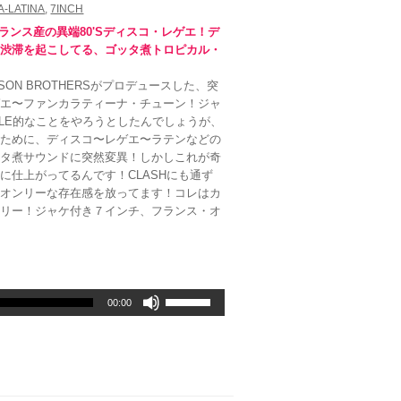
A-LATINA
,
7INCH
使
っ
る、フランス産の異端80'Sディスコ・レゲエ！デ
て
や渋滞を起こしてる、ゴッタ煮トロピカル・
く
だ
ON BROTHERSがプロデュースした、突
さ
レゲエ〜ファンカラティーナ・チューン！ジャ
い。
EOLE的なことをやろうとしたんでしょうが、
だために、ディスコ〜レゲエ〜ラテンなどの
ッタ煮サウンドに突然変異！しかしこれが奇
に仕上がってるんです！CLASHにも通ず
＆オンリーな存在感を放ってます！コレはカ
ンリー！ジャケ付き７インチ、フランス・オ
ボ
00:00
リ
ュ
ー
ム
調