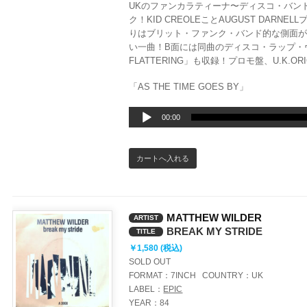
UKのファンカラティーナ〜ディスコ・バンドF
ク！KID CREOLEことAUGUST DAR
りはブリット・ファンク・バンド的な側面
い一曲！B面には同曲のディスコ・ラップ・ヴァ
FLATTERING」も収録！プロモ盤、U.K.ORI
「AS THE TIME GOES BY」
音
00:00
声
プ
レ
ー
ヤ
ー
MATTHEW WILDER
ARTIST
BREAK MY STRIDE
TITLE
￥1,580 (税込)
SOLD OUT
FORMAT：
7INCH
COUNTRY：
UK
LABEL：
EPIC
YEAR：
84