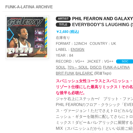
FUNK-A-LATINA ARCHIVE
PHIL FEARON AND GALAX
ARTIST
EVERYBODY'S LAUGHING (
TITLE
￥2,480 (税込)
在庫有り
FORMAT：
12INCH
COUNTRY：
UK
LABEL：
ENSIGN
YEAR：
84
RECORD：
VG++
JACKET：
VG++
SOC
SOUL
,
70's～ SOUL
,
DISCO
,
FUNK-A-LATINA
BRIT FUNK
BALEARIC
(関連Tags)
スパニッシュ女性コーラスとスパニッシュ
リゾート仕様にした最高リミックス！その名もS
な後半も必聴だ。
ジャケ右上にステッカー/ ブリット・ファ
PHIL FEARONのフロア・クラシック「EVER
ス・ヴァージョン！ただでさえトロピカル
ニッシュ・ギターを随所に配してさらにト
ミックス！ダビー＆バレアリックに展開する後
MIX（スパニッシュだから）といい以前ご紹介し