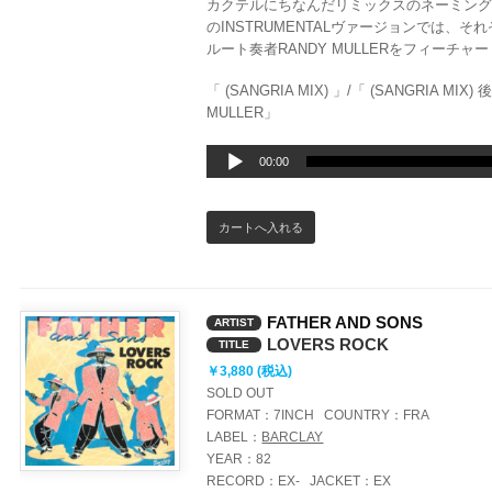
カクテルにちなんだリミックスのネーミング
のINSTRUMENTALヴァージョンでは、そ
ルート奏者RANDY MULLERをフィーチャー！U
「 (SANGRIA MIX) 」/「 (SANGRIA MIX)
MULLER」
音
00:00
声
プ
レ
ー
ヤ
ー
FATHER AND SONS
ARTIST
LOVERS ROCK
TITLE
￥3,880 (税込)
SOLD OUT
FORMAT：
7INCH
COUNTRY：
FRA
LABEL：
BARCLAY
YEAR：
82
RECORD：
EX-
JACKET：
EX