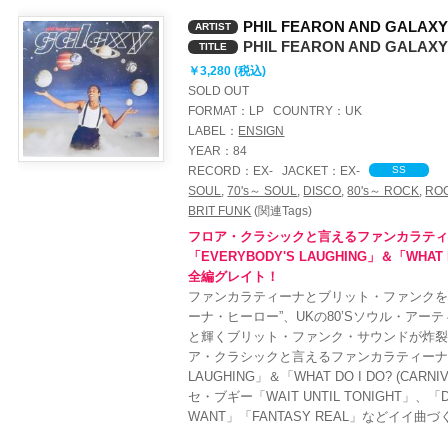
ー
PHIL FEARON AND GALAX
ARTIST
PHIL FEARON AND GALAX
TITLE
￥3,280 (税込)
SOLD OUT
FORMAT：
LP
COUNTRY：
UK
LABEL：
ENSIGN
YEAR：
84
RECORD：
EX-
JACKET：
EX-
SS
SOUL
,
70's～ SOUL
,
DISCO
,
80's～ ROCK
,
RO
BRIT FUNK
(関連Tags)
フロア・クラシックと言えるファンカラテ
「EVERYBODY'S LAUGHING」＆「WHAT D
e
全編グレイト！
ファンカラティーナとブリット・ファンクを
ーナ・ヒーロー”、UKの80’Sソウル・アーティ
と輝くブリット・ファンク・サウンドが炸
ア・クラシックと言えるファンカラティーナ系
LAUGHING」＆「WHAT DO I DO? (CA
セ・ブギー「WAIT UNTIL TONIGHT」、「DA
WANT」「FANTASY REAL」などイイ曲づく