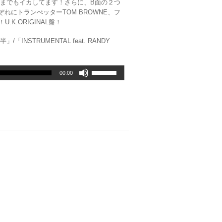
までもイカしてます！さらに、B面の２つ
れぞれにトランぺッターTOM BROWNE、フ
.K.ORIGINAL盤！
 後半」/「INSTRUMENTAL feat. RANDY
ボ
00:00
リ
ュ
ー
ム
調
節
に
は
上
下
矢
印
キ
ー
を