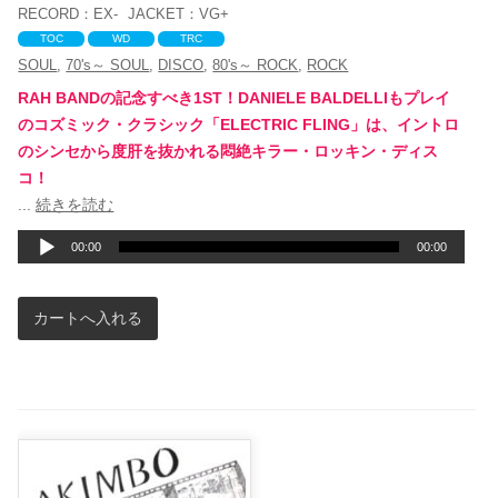
RECORD：
EX-
JACKET：
VG+
TOC
WD
TRC
SOUL
,
70's～ SOUL
,
DISCO
,
80's～ ROCK
,
ROCK
RAH BANDの記念すべき1ST！DANIELE BALDELLIもプレイ
のコズミック・クラシック「ELECTRIC FLING」は、イントロ
のシンセから度肝を抜かれる悶絶キラー・ロッキン・ディス
コ！
音
...
続きを読む
声
00:00
00:00
プ
レ
ー
ヤ
ー