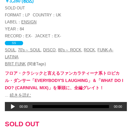
￥3,280 (税込)
SOLD OUT
FORMAT：
LP
COUNTRY：
UK
LABEL：
ENSIGN
YEAR：
84
RECORD：
EX-
JACKET：
EX-
SS
SOUL
,
70's～ SOUL
,
DISCO
,
80's～ ROCK
,
ROCK
,
FUNK-A-
LATINA
BRIT FUNK
(関連Tags)
フロア・クラシックと言えるファンカラティーナ系トロピカ
ル・ダンサー「EVERYBODY'S LAUGHING」＆「WHAT DO I
DO? (CARNIVAL MIX)」を筆頭に、全編グレイト！
音
...
続きを読む
声
00:00
00:00
プ
レ
SOLD OUT
ー
ヤ