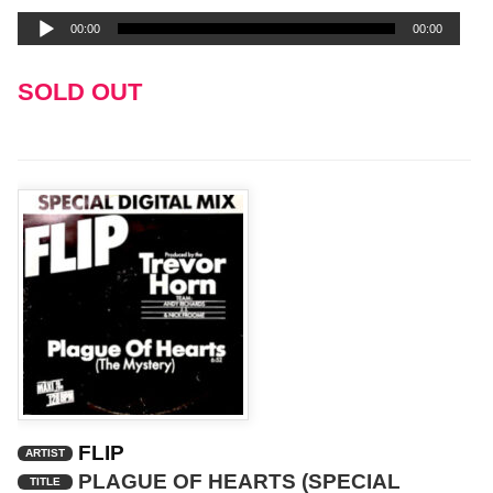
声
00:00
00:00
プ
レ
SOLD OUT
ー
ヤ
ー
FLIP
ARTIST
PLAGUE OF HEARTS (SPECIAL
TITLE