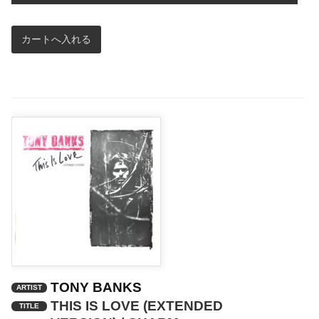
プ
レ
ー
ヤ
ー
TONY BANKS
ARTIST
THIS IS LOVE (EXTENDED
TITLE