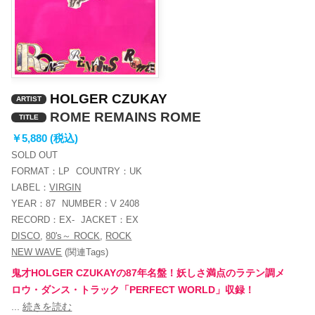
HOLGER CZUKAY
ARTIST
ROME REMAINS ROME
TITLE
￥5,880 (税込)
SOLD OUT
FORMAT：
LP
COUNTRY：
UK
LABEL：
VIRGIN
YEAR：
87
NUMBER：
V 2408
RECORD：
EX-
JACKET：
EX
DISCO
,
80's～ ROCK
,
ROCK
NEW WAVE
(関連Tags)
鬼才HOLGER CZUKAYの87年名盤！妖しさ満点のラテン調メ
ロウ・ダンス・トラック「PERFECT WORLD」収録！
音
...
続きを読む