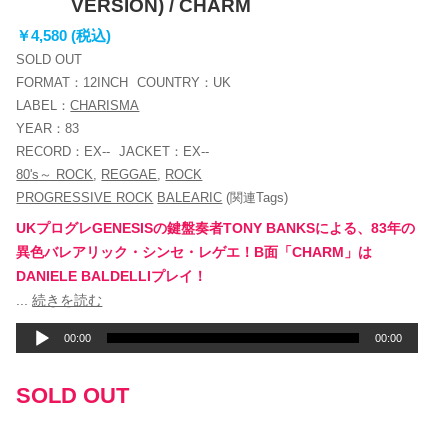
VERSION) / CHARM
￥4,580 (税込)
SOLD OUT
FORMAT：
12INCH
COUNTRY：
UK
LABEL：
CHARISMA
YEAR：
83
RECORD：
EX--
JACKET：
EX--
80's～ ROCK
,
REGGAE
,
ROCK
PROGRESSIVE ROCK
BALEARIC
(関連Tags)
UKプログレGENESISの鍵盤奏者TONY BANKSによる、83年の
異色バレアリック・シンセ・レゲエ！B面「CHARM」は
DANIELE BALDELLIプレイ！
音
...
続きを読む
声
00:00
00:00
プ
レ
SOLD OUT
ー
ヤ
ー