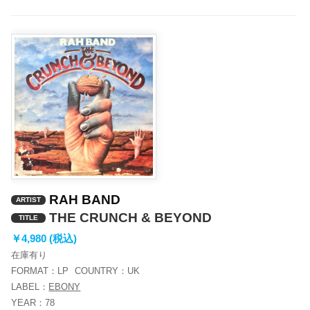
ー
RAH BAND
ARTIST
THE CRUNCH & BEYOND
TITLE
￥4,980 (税込)
在庫有り
FORMAT：
LP
COUNTRY：
UK
LABEL：
EBONY
YEAR：
78