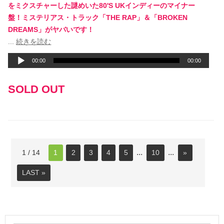
をミクスチャーした謎めいた80'S UKインディーのマイナー
盤！ミステリアス・トラック「THE RAP」＆「BROKEN
DREAMS」がヤバいです！
音
...
続きを読む
声
00:00
00:00
プ
レ
SOLD OUT
ー
ヤ
ー
...
...
1 / 14
1
2
3
4
5
10
»
LAST »