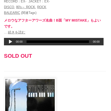
RECORD：
EX-
JACKET：
EX-
DISCO
,
80's～ ROCK
,
ROCK
BALEARIC
(関連Tags)
メロウなアフターアワーズ名曲！B面「MY MISTAKE」もよい
です。
音
...
続きを読む
声
00:00
00:00
プ
レ
SOLD OUT
ー
ヤ
ー