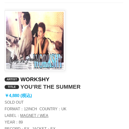
WORKSHY
ARTIST
YOU'RE THE SUMMER
TITLE
￥4,880 (税込)
SOLD OUT
FORMAT：
12INCH
COUNTRY：
UK
LABEL：
MAGNET / WEA
YEAR：
89
RECORD：
EX
JACKET：
EX