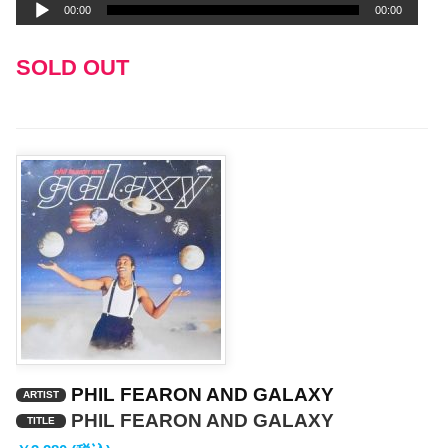
00:00
00:00
プ
レ
SOLD OUT
ー
ヤ
ー
PHIL FEARON AND GALAXY
ARTIST
PHIL FEARON AND GALAXY
TITLE