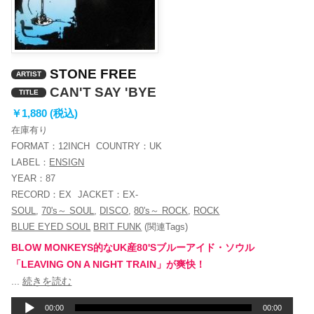
STONE FREE
ARTIST
CAN'T SAY 'BYE
TITLE
￥1,880 (税込)
在庫有り
FORMAT：
12INCH
COUNTRY：
UK
LABEL：
ENSIGN
YEAR：
87
RECORD：
EX
JACKET：
EX-
SOUL
,
70's～ SOUL
,
DISCO
,
80's～ ROCK
,
ROCK
BLUE EYED SOUL
BRIT FUNK
(関連Tags)
BLOW MONKEYS的なUK産80'Sブルーアイド・ソウル
「LEAVING ON A NIGHT TRAIN」が爽快！
音
...
続きを読む
声
00:00
00:00