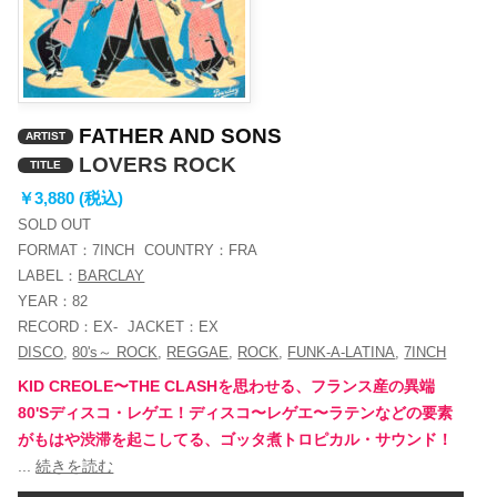
FATHER AND SONS
ARTIST
LOVERS ROCK
TITLE
￥3,880 (税込)
SOLD OUT
FORMAT：
7INCH
COUNTRY：
FRA
LABEL：
BARCLAY
YEAR：
82
RECORD：
EX-
JACKET：
EX
DISCO
,
80's～ ROCK
,
REGGAE
,
ROCK
,
FUNK-A-LATINA
,
7INCH
KID CREOLE〜THE CLASHを思わせる、フランス産の異端
80'Sディスコ・レゲエ！ディスコ〜レゲエ〜ラテンなどの要素
がもはや渋滞を起こしてる、ゴッタ煮トロピカル・サウンド！
音
...
続きを読む
声