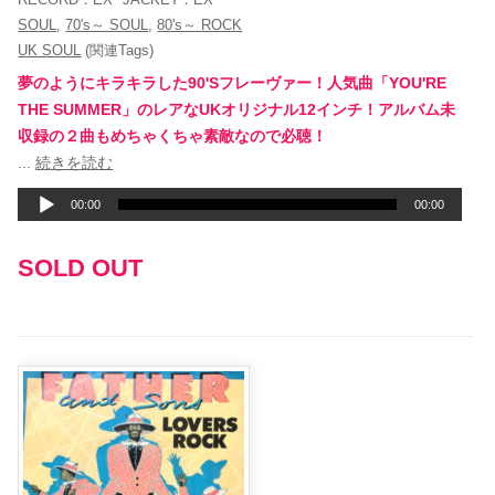
SOUL
,
70's～ SOUL
,
80's～ ROCK
UK SOUL
(関連Tags)
夢のようにキラキラした90'Sフレーヴァー！人気曲「YOU'RE
THE SUMMER」のレアなUKオリジナル12インチ！アルバム未
収録の２曲もめちゃくちゃ素敵なので必聴！
音
...
続きを読む
声
00:00
00:00
プ
レ
SOLD OUT
ー
ヤ
ー