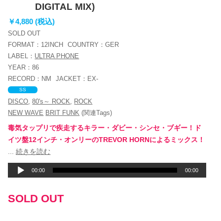
DIGITAL MIX)
￥4,880 (税込)
SOLD OUT
FORMAT：
12INCH
COUNTRY：
GER
LABEL：
ULTRA PHONE
YEAR：
86
RECORD：
NM
JACKET：
EX-
SS
DISCO
,
80's～ ROCK
,
ROCK
NEW WAVE
BRIT FUNK
(関連Tags)
毒気タップリで疾走するキラー・ダビー・シンセ・ブギー！ド
イツ盤12インチ・オンリーのTREVOR HORNによるミックス！
音
...
続きを読む
声
00:00
00:00
プ
レ
SOLD OUT
ー
ヤ