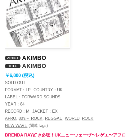
AKIMBO
ARTIST
AKIMBO
TITLE
￥6,880 (税込)
SOLD OUT
FORMAT：
LP
COUNTRY：
UK
LABEL：
FORWARD SOUNDS
YEAR：
84
RECORD：
M
JACKET：
EX
AFRO
,
80's～ ROCK
,
REGGAE
,
WORLD
,
ROCK
NEW WAVE
(関連Tags)
BRENDA RAY好き必聴！UKニューウェーヴ〜レゲエ〜アフロ