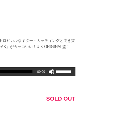
ット！トロピカルなギター・カッティングと突き抜
」がカッコいい！U.K.ORIGINAL盤！
ボ
00:00
リ
ュ
ー
ム
SOLD OUT
調
節
に
は
上