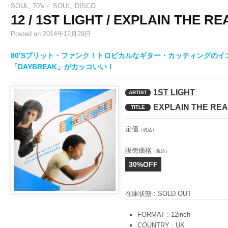
SOUL
,
70's～ SOUL
,
DISCO
12 / 1ST LIGHT / EXPLAIN THE 
Posted
on 2014年12月29日
80’Sブリット・ファンク！トロピカルなギター・カッティングの
「DAYBREAK」がカッコいい！
1ST LIGHT
ARTIST
EXPLAIN THE RE
TITLE
定価
（税込）
販売価格
（税込）
30%OFF
在庫状態 : SOLD OUT
FORMAT : 12inch
COUNTRY : UK