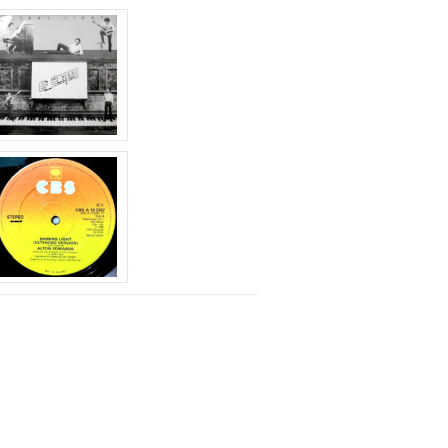
下
矢
印
キ
ー
を
使
っ
て
く
だ
さ
い。