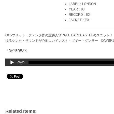
LABEL : LONDON
YEAR : 83
RECORD : EX
JACKET : EX-
80’Sブリット・ファンク界の重要人物PAUL HARDCASTLEのユニ
けるシンセ・サウンドが心地よいインスト・ブギー・ダンサー「DAYBREAK
「DAYBREAK」
音
00:00
声
プ
レ
ー
ヤ
ー
Related Items: