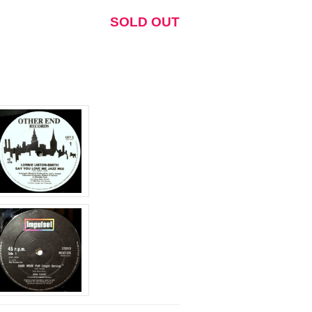
ム
SOLD OUT
調
節
に
は
上
下
矢
印
キ
ー
を
使
っ
て
く
だ
さ
い。