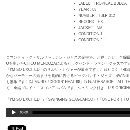
LABEL : TROPICAL BUDDA
YEAR : 89
NUMBER : TBLP-012
RECORD : EX
JACKET : NM
CONDITION-1 :
CONDITION-2 :
ロマンティック・サルサ〜ラテン・ジャズの金字塔、と称したい、全編最
Oを率いたCHICO MENDOZAによるビッグバンド・ラテン・ジャズですが、
「I’M SO EXCITED」のサルサ・カヴァーが最高です！川辺ヒロシ『R
かなパーティーの始まりを劇的に告げるビッグバンド・ジャズ「SWINGING G
も無敵です！DJ MURO『DIGGIN’ HEAT 98』収録のDEBARGE「AL
く、全編グレイト！スゴいアルバムです。シュリンク付き、U.S.ORIGIN
「I’M SO EXCITED」/「SWINGING GUAGUANCO」/「ONE FOR TIT
音
00:00
声
プ
レ