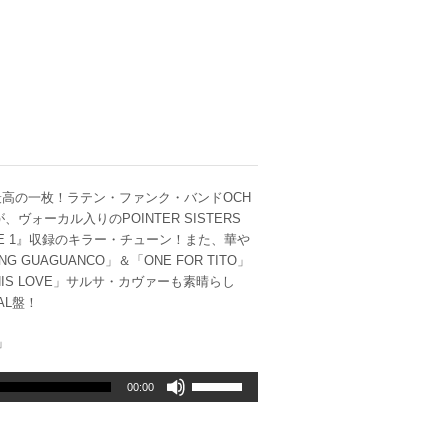
高の一枚！ラテン・ファンク・バンドOCH
ヴォーカル入りのPOINTER SISTERS
ISE 1』収録のキラー・チューン！また、華や
UAGUANCO」＆「ONE FOR TITO」
L THIS LOVE」サルサ・カヴァーも素晴らし
AL盤！
O」
ボ
00:00
リ
ュ
ー