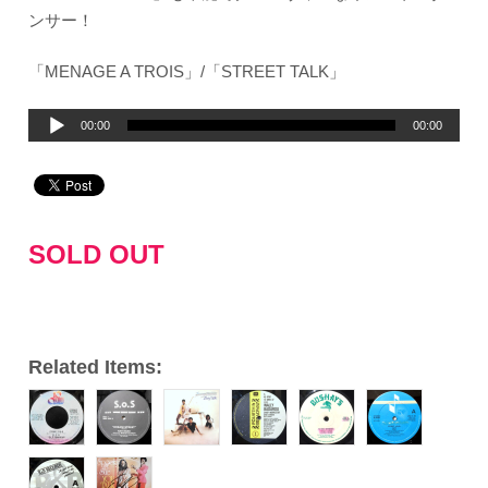
ンサー！
「MENAGE A TROIS」/「STREET TALK」
音
00:00
00:00
声
プ
レ
ー
SOLD OUT
ヤ
ー
Related Items: