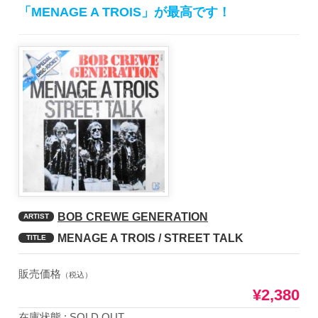
「MENAGE A TROIS」が最高です！
BOB CREWE GENERATION
ARTIST
MENAGE A TROIS / STREET TALK
TITLE
販売価格
（税込）
¥2,380
在庫状態 : SOLD OUT