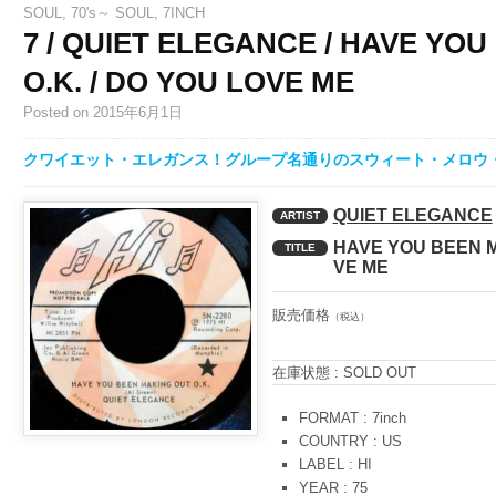
SOUL
,
70's～ SOUL
,
7INCH
7 / QUIET ELEGANCE / HAVE YO
O.K. / DO YOU LOVE ME
Posted
on 2015年6月1日
クワイエット・エレガンス！グループ名通りのスウィート・メロウ・
QUIET ELEGANCE
ARTIST
HAVE YOU BEEN M
TITLE
VE ME
販売価格
（税込）
在庫状態 : SOLD OUT
FORMAT : 7inch
COUNTRY : US
LABEL : HI
YEAR : 75