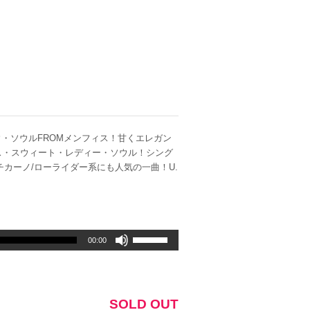
・ソウルFROMメンフィス！甘くエレガン
イス・スウィート・レディー・ソウル！シング
.」はチカーノ/ローライダー系にも人気の一曲！U.
ボ
00:00
リ
ュ
ー
ム
SOLD OUT
調