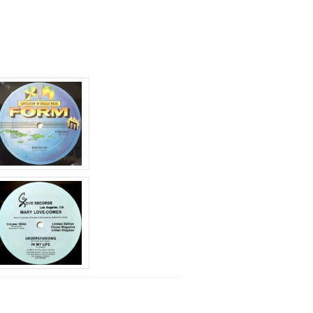
節
に
は
上
下
矢
印
キ
ー
を
使
っ
て
く
だ
さ
い。