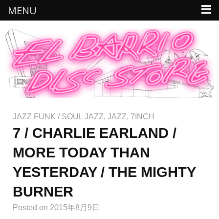
MENU
JAZZ FUNK / SOUL JAZZ
,
JAZZ
,
7INCH
7 / CHARLIE EARLAND /
MORE TODAY THAN
YESTERDAY / THE MIGHTY
BURNER
Posted
on 2015年8月9日