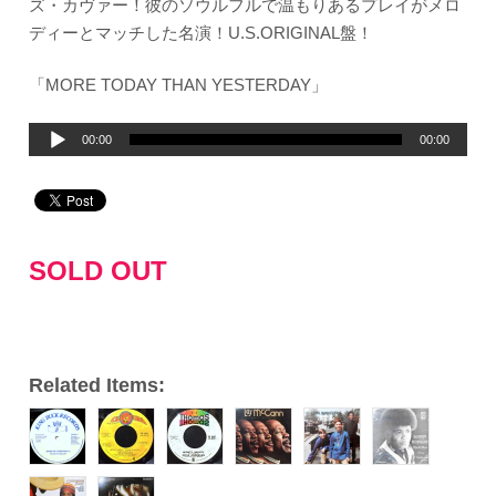
ズ・カヴァー！彼のソウルフルで温もりあるプレイがメロ
ディーとマッチした名演！U.S.ORIGINAL盤！
「MORE TODAY THAN YESTERDAY」
音
00:00
00:00
声
プ
レ
ー
SOLD OUT
ヤ
ー
Related Items: