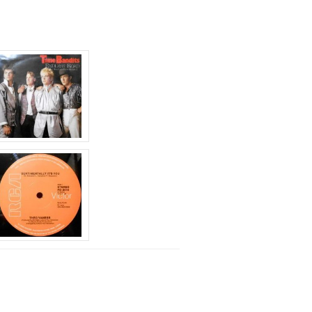
に
は
上
下
矢
印
キ
ー
を
使
っ
て
く
だ
さ
い。