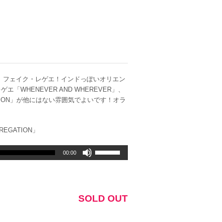
れた、フェイク・レゲエ！インドっぽいオリエン
HENEVER AND WHEREVER」、
EGATION」が他にはない雰囲気でよいです！オラ
GREGATION」
ボ
00:00
リ
ュ
ー
ム
SOLD OUT
調
節