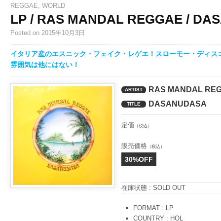
REGGAE
,
WORLD
LP / RAS MANDAL REGGAE / D
Posted
on 2015年10月3日
イタリア産のエスニック・フェイク・レゲエ！スローモー・ディスコ風「W
雰囲気は他にはない！
RAS MANDAL RE
ARTIST
DASANUDASA
TITLE
定価
（税込）
販売価格
（税込）
30%OFF
在庫状態 : SOLD OUT
FORMAT : LP
COUNTRY : HOL