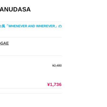
ASANUDASA
HENEVER AND WHEREVER」の
GGAE
¥2,480
¥1,736