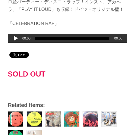
ロ産パーティー・ディスコ・ラップ！インスト、アカペ
ラ、「PLAY IT LOUD」も収録！ドイツ・オリジナル盤！
「CELEBRATION RAP」
音
00:00
00:00
声
プ
レ
ー
SOLD OUT
ヤ
ー
Related Items: