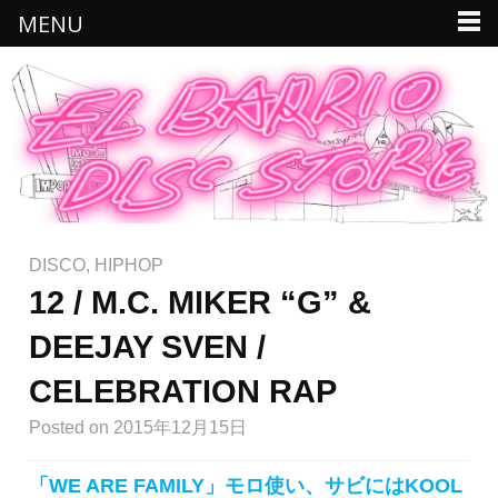
MENU
DISCO
,
HIPHOP
12 / M.C. MIKER “G” &
DEEJAY SVEN /
CELEBRATION RAP
Posted
on 2015年12月15日
「WE ARE FAMILY」モロ使い、サビにはKOOL