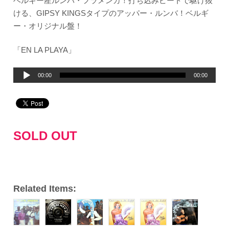
ベルギー産ルンバ・フラメンカ！打ち込みビートで駆け抜
ける、GIPSY KINGSタイプのアッパー・ルンバ！ベルギ
ー・オリジナル盤！
「EN LA PLAYA」
音
00:00
00:00
声
プ
レ
ー
SOLD OUT
ヤ
ー
Related Items: