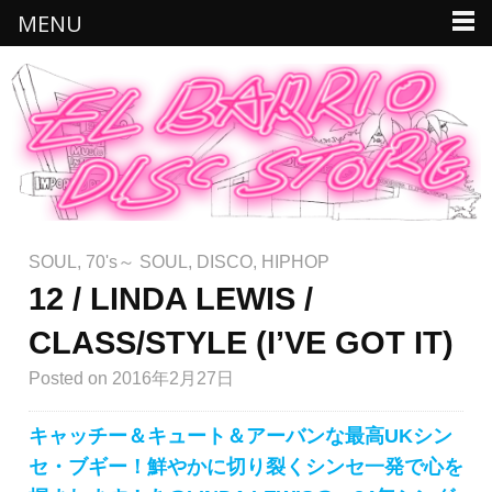
MENU
SOUL
,
70's～ SOUL
,
DISCO
,
HIPHOP
12 / LINDA LEWIS /
CLASS/STYLE (I’VE GOT IT)
Posted
on 2016年2月27日
キャッチー＆キュート＆アーバンな最高UKシン
セ・ブギー！鮮やかに切り裂くシンセ一発で心を