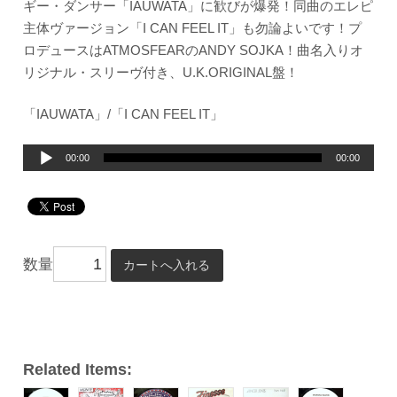
ギー・ダンサー「IAUWATA」に歓びが爆発！同曲のエレピ
主体ヴァージョン「I CAN FEEL IT」も勿論よいです！プ
ロデュースはATMOSFEARのANDY SOJKA！曲名入りオ
リジナル・スリーヴ付き、U.K.ORIGINAL盤！
「IAUWATA」/「I CAN FEEL IT」
音
00:00
00:00
声
プ
レ
ー
数量
ヤ
ー
Related Items: