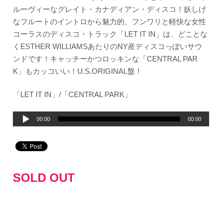
ルーヴィーなグレイト・カナディアン・ディスコ！妖しげ
なフルートのイントロから魅力的、フンワリと軽快な女性
コーラスのディスコ・トラック「LET IT IN」は、どことな
くESTHER WILLIAMSあたりのNY産ディスコっぽいサウ
ンドです！キャッチーかつロッキンな「CENTRAL PAR
K」もカッコいい！U.S.ORIGINAL盤！
「LET IT IN」/「CENTRAL PARK」
音
00:00
00:00
声
プ
レ
ー
SOLD OUT
ヤ
ー