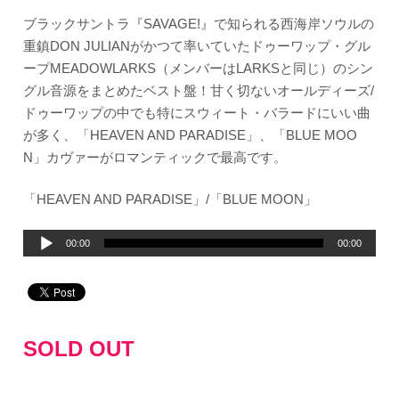
ブラックサントラ『SAVAGE!』で知られる西海岸ソウルの
重鎮DON JULIANがかつて率いていたドゥーワップ・グル
ープMEADOWLARKS（メンバーはLARKSと同じ）のシン
グル音源をまとめたベスト盤！甘く切ないオールディーズ/
ドゥーワップの中でも特にスウィート・バラードにいい曲
が多く、「HEAVEN AND PARADISE」、「BLUE MOO
N」カヴァーがロマンティックで最高です。
「HEAVEN AND PARADISE」/「BLUE MOON」
音
00:00
00:00
声
プ
レ
ー
SOLD OUT
ヤ
ー