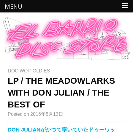
MENU
DOO WOP
,
OLDIES
LP / THE MEADOWLARKS
WITH DON JULIAN / THE
BEST OF
Posted
on 2016年5月13日
DON JULIANがかつて率いていたドゥーワッ