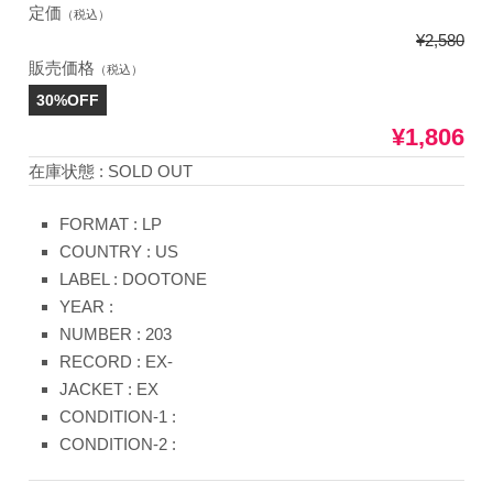
定価
（税込）
¥2,580
販売価格
（税込）
30%OFF
¥1,806
在庫状態 : SOLD OUT
FORMAT : LP
COUNTRY : US
LABEL : DOOTONE
YEAR :
NUMBER : 203
RECORD : EX-
JACKET : EX
CONDITION-1 :
CONDITION-2 :