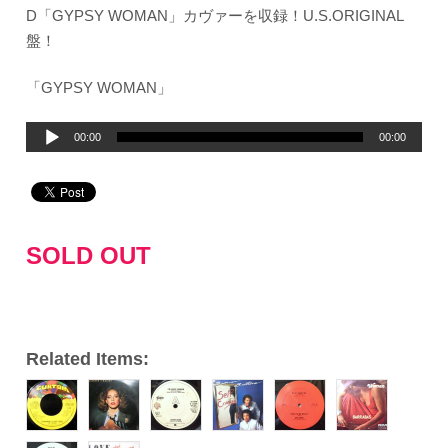
D「GYPSY WOMAN」カヴァーを収録！U.S.ORIGINAL
盤！
「GYPSY WOMAN」
音
00:00
00:00
声
プ
レ
ー
SOLD OUT
ヤ
ー
Related Items: