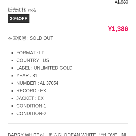
¥1,980
販売価格
（税込）
30%OFF
¥1,386
在庫状態 : SOLD OUT
FORMAT : LP
COUNTRY : US
LABEL : UNLIMITED GOLD
YEAR : 81
NUMBER : AL 37054
RECORD : EX
JACKET : EX
CONDITION-1 :
CONDITION-2 :
BARRY WHITEが、奥方GLODEAN WHITE（元LOVE UNL