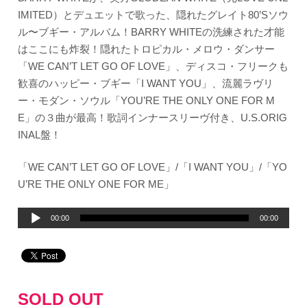
IMITED）とデュエットで歌った、隠れたグレイト80’Sソウ
ル〜ブギー・アルバム！BARRY WHITEの洗練された才能
はここにも炸裂！隠れたトロピカル・メロウ・ダンサー
「WE CAN’T LET GO OF LOVE」、ディスコ・フリークも
歓喜のハッピー・ブギー「I WANT YOU」、流麗ラヴリ
ー・モダン・ソウル「YOU’RE THE ONLY ONE FOR M
E」の３曲が最高！歌詞インナースリーヴ付き、U.S.ORIG
INAL盤！
「WE CAN’T LET GO OF LOVE」/「I WANT YOU」/「YO
U’RE THE ONLY ONE FOR ME」
音
00:00
00:00
声
プ
レ
ー
SOLD OUT
ヤ