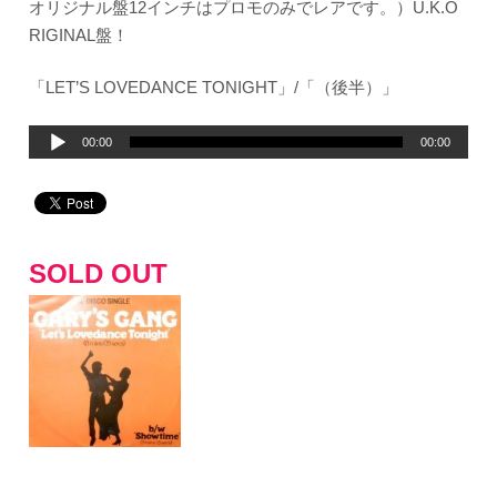
オリジナル盤12インチはプロモのみでレアです。）U.K.O
RIGINAL盤！
「LET’S LOVEDANCE TONIGHT」/「（後半）」
音
00:00
00:00
声
プ
レ
ー
SOLD OUT
ヤ
ー