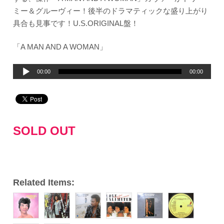
ミー＆グルーヴィー！後半のドラマティックな盛り上がり
具合も見事です！U.S.ORIGINAL盤！
「A MAN AND A WOMAN」
音
00:00
00:00
声
プ
レ
ー
SOLD OUT
ヤ
ー
Related Items: