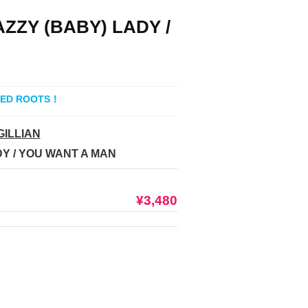
JAZZY (BABY) LADY /
D ROOTS！
GILLIAN
DY / YOU WANT A MAN
¥3,480