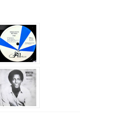
に
は
上
下
矢
印
キ
ー
を
使
っ
て
く
だ
さ
い。