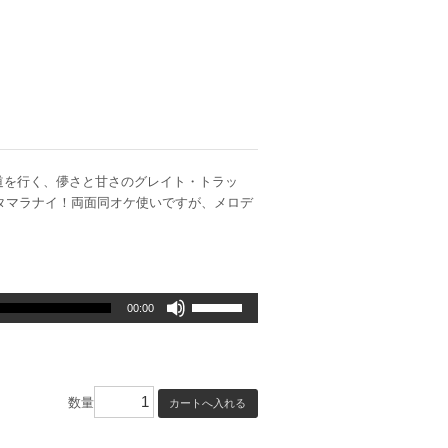
の王道を行く、儚さと甘さのグレイト・トラッ
ルもタマラナイ！両面同オケ使いですが、メロデ
ボ
00:00
リ
ュ
ー
ム
数量
調
節