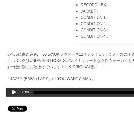
RECORD : EX-
JACKET :
CONDITION-1 :
CONDITION-2 :
CONDITION-3 :
CONDITION-4 :
ラベルに書き込み/ 80’SのUKラヴァーズ12インチ！UKラヴァーズ
ク！バックはUNDIVIDED ROOTSバンド！キュートな女性ヴォーカ
ィーほか別曲に仕上げています！U.K.ORIGINAL盤！
「JAZZY (BABY) LADY」/「YOU WANT A MAN」
音
00:00
声
プ
レ
ー
ヤ
ー