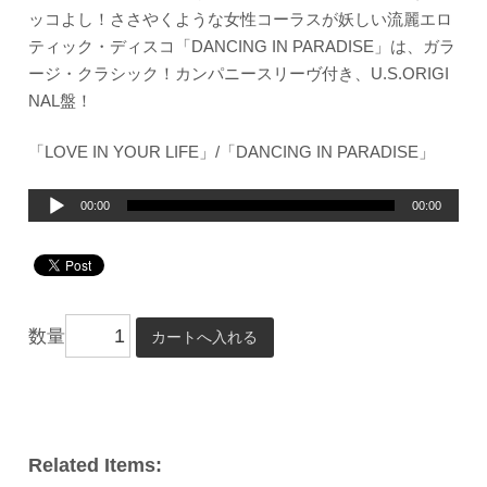
ッコよし！ささやくような女性コーラスが妖しい流麗エロ
ティック・ディスコ「DANCING IN PARADISE」は、ガラ
ージ・クラシック！カンパニースリーヴ付き、U.S.ORIGI
NAL盤！
「LOVE IN YOUR LIFE」/「DANCING IN PARADISE」
音
00:00
00:00
声
プ
レ
ー
数量
ヤ
ー
Related Items: