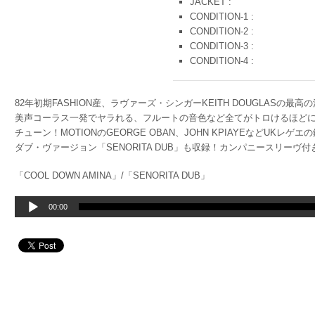
JACKET :
CONDITION-1 :
CONDITION-2 :
CONDITION-3 :
CONDITION-4 :
82年初期FASHION産、ラヴァーズ・シンガーKEITH DOUGLASの
美声コーラス一発でヤラれる、フルートの音色など全てがトロけるほど
チューン！MOTIONのGEORGE OBAN、JOHN KPIAYEなどUK
ダブ・ヴァージョン「SENORITA DUB」も収録！カンパニースリーヴ付き、U
「COOL DOWN AMINA」/「SENORITA DUB」
音
00:00
声
プ
レ
ー
ヤ
ー