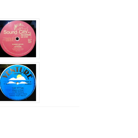
は
上
下
矢
印
キ
ー
を
使
っ
て
く
だ
さ
い。