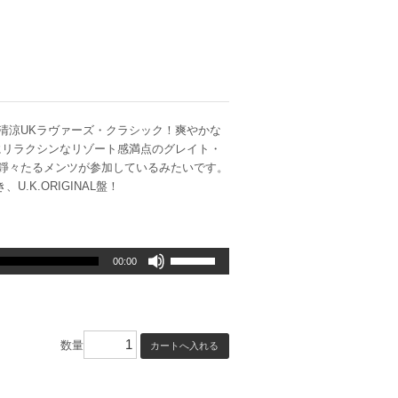
最高の清涼UKラヴァーズ・クラシック！爽やかな
にリラクシンなリゾート感満点のグレイト・
レゲエの錚々たるメンツが参加しているみたいです。
.K.ORIGINAL盤！
ボ
00:00
リ
ュ
ー
ム
数量
調
節
に