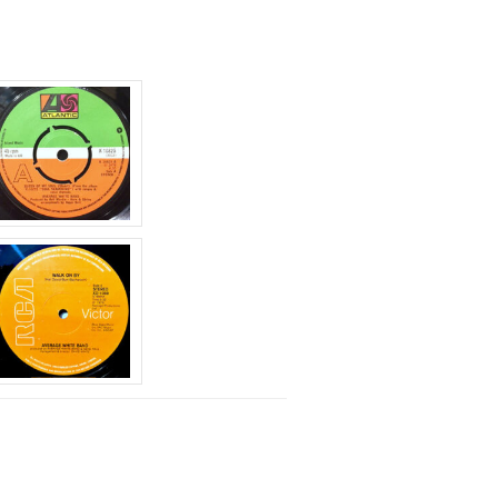
に
は
上
下
矢
印
キ
ー
を
使
っ
て
く
だ
さ
い。