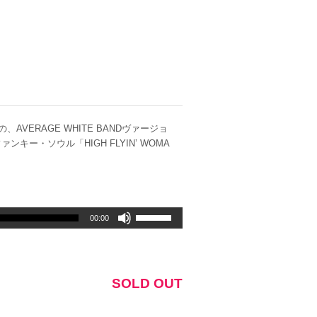
」の、AVERAGE WHITE BANDヴァージョ
・ソウル「HIGH FLYIN’ WOMA
ボ
00:00
リ
ュ
ー
ム
SOLD OUT
調
節