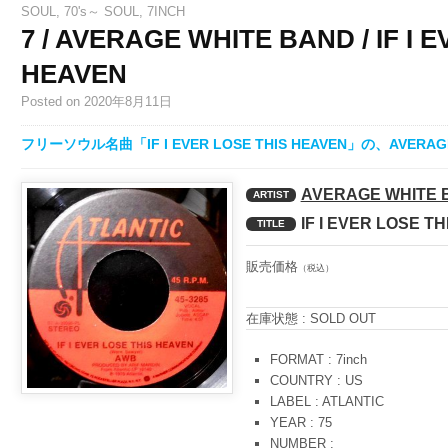
SOUL
,
70's～ SOUL
,
7INCH
7 / AVERAGE WHITE BAND / IF I 
HEAVEN
Posted
on 2020年8月11日
フリーソウル名曲「IF I EVER LOSE THIS HEAVEN」の、AVERA
AVERAGE WHITE 
ARTIST
IF I EVER LOSE T
TITLE
販売価格
（税込）
在庫状態 : SOLD OUT
FORMAT : 7inch
COUNTRY : US
LABEL : ATLANTIC
YEAR : 75
NUMBER :