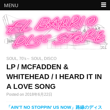
MENU
SOUL
,
70's～ SOUL
,
DISCO
LP / MCFADDEN &
WHITEHEAD / I HEARD IT IN
A LOVE SONG
Posted
on 2018年6月22日
「AIN’T NO STOPPIN’ US NOW」路線のディス