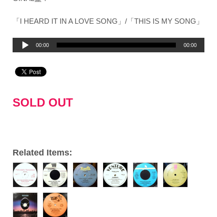
「I HEARD IT IN A LOVE SONG」/「THIS IS MY SONG」
音
00:00
00:00
声
プ
レ
ー
SOLD OUT
ヤ
ー
Related Items: