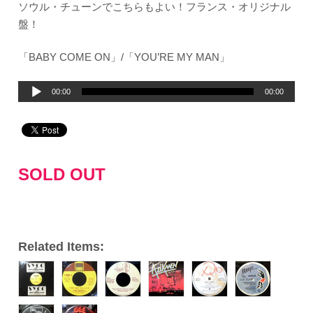
ソウル・チューンでこちらもよい！フランス・オリジナル
盤！
「BABY COME ON」/「YOU’RE MY MAN」
音
00:00
00:00
声
プ
レ
ー
SOLD OUT
ヤ
ー
Related Items: