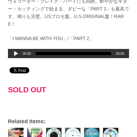
ヴォコーダー・ブレイク・パートにも悶絶。鮮やかなギタ
ー・カッティングで始まる、ダビーな「PART 2」も最高で
す。鳴りも完璧。USプロモ盤。U.S.ORIGINAL盤！RAR
E！
「I WANNA BE WITH YOU」/「PART 2」
音
00:00
00:00
声
プ
レ
ー
SOLD OUT
ヤ
ー
Related Items: