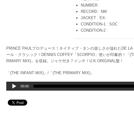
NUMBER :
RECORD : NM
JACKET : EX-
CONDITION-1 : SOC
CONDITION-2 :
PRINCE PAULプロデュース！ネイティブ・タンの楽しさが溢れたDE L
ール・クラシック！DENNIS COFFEY「SCORPIO」使いが印象的！「(THE
RIMARY MIX)」を収録。ジャケ付き７インチ！U.K.ORIGINAL盤！
「(THE INFANT MIX)」/「(THE PRIMARY MIX)」
音
00:00
声
プ
レ
ー
ヤ
ー