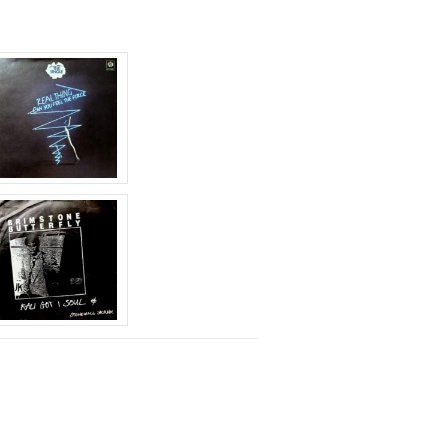
は
上
下
矢
印
キ
ー
を
使
っ
て
く
だ
さ
い。