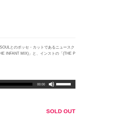
A SOULとのポッセ・カットであるニュースク
 INFANT MIX)」と、インストの「(THE P
ボ
00:00
リ
ュ
ー
ム
SOLD OUT
調
節
に