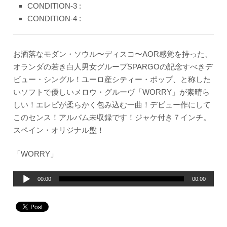
CONDITION-3 :
CONDITION-4 :
お洒落なモダン・ソウル〜ディスコ〜AOR感覚を持った、
オランダの若き白人男女グループSPARGOの記念すべきデ
ビュー・シングル！ユーロ産シティー・ポップ、と称した
いソフトで優しいメロウ・グルーヴ「WORRY」が素晴ら
しい！エレピが柔らかく包み込む一曲！デビュー作にして
このセンス！アルバム未収録です！ジャケ付き７インチ。
スペイン・オリジナル盤！
「WORRY」
音
00:00
00:00
声
プ
レ