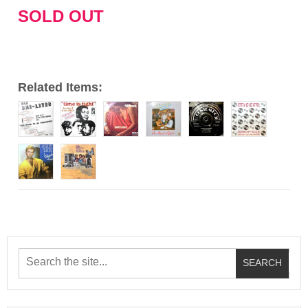
ー
SOLD OUT
ヤ
ー
Related Items: