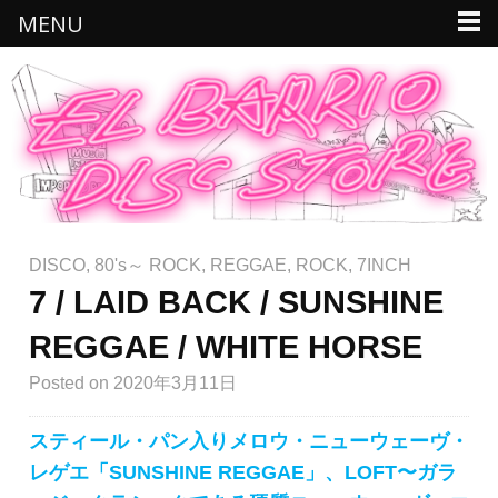
MENU
DISCO
,
80's～ ROCK
,
REGGAE
,
ROCK
,
7INCH
7 / LAID BACK / SUNSHINE
REGGAE / WHITE HORSE
Posted
on 2020年3月11日
スティール・パン入りメロウ・ニューウェーヴ・
レゲエ「SUNSHINE REGGAE」、LOFT〜ガラ