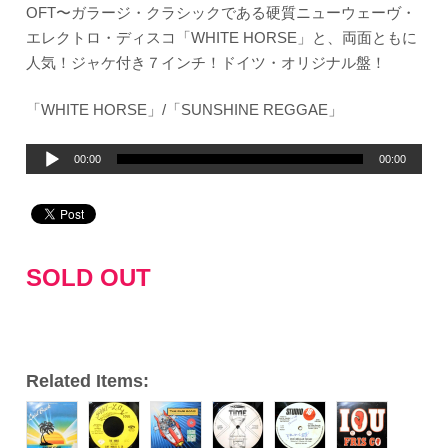
OFT〜ガラージ・クラシックである硬質ニューウェーヴ・
エレクトロ・ディスコ「WHITE HORSE」と、両面ともに
人気！ジャケ付き７インチ！ドイツ・オリジナル盤！
「WHITE HORSE」/「SUNSHINE REGGAE」
音
00:00
00:00
声
プ
レ
ー
SOLD OUT
ヤ
ー
Related Items: