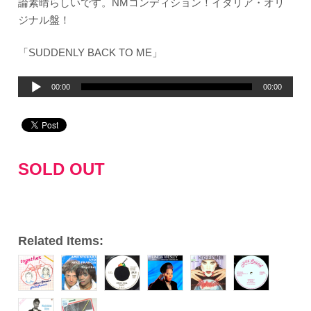
論素晴らしいです。NMコンディション！イタリア・オリ
ジナル盤！
「SUDDENLY BACK TO ME」
音
00:00
00:00
声
プ
レ
ー
SOLD OUT
ヤ
ー
Related Items: