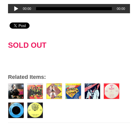
音
00:00
00:00
声
プ
レ
ー
SOLD OUT
ヤ
ー
Related Items: