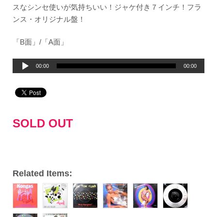
スなシンセ使いが気持ちいい！ジャケ付き７インチ！フラ
ンス・オリジナル盤！
「B面」/「A面」
音
00:00
00:00
声
プ
レ
ー
SOLD OUT
ヤ
ー
Related Items: