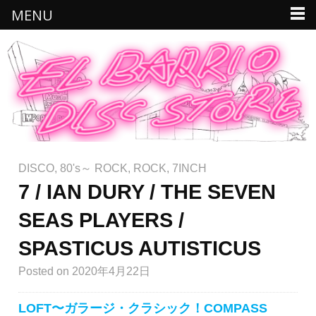
MENU
DISCO
,
80's～ ROCK
,
ROCK
,
7INCH
7 / IAN DURY / THE SEVEN
SEAS PLAYERS /
SPASTICUS AUTISTICUS
Posted
on 2020年4月22日
LOFT〜ガラージ・クラシック！COMPASS