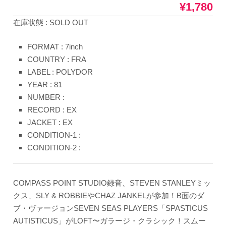
¥1,780
在庫状態 : SOLD OUT
FORMAT : 7inch
COUNTRY : FRA
LABEL : POLYDOR
YEAR : 81
NUMBER :
RECORD : EX
JACKET : EX
CONDITION-1 :
CONDITION-2 :
COMPASS POINT STUDIO録音、STEVEN STANLEYミッ
クス、SLY & ROBBIEやCHAZ JANKELが参加！B面のダ
ブ・ヴァージョンSEVEN SEAS PLAYERS「SPASTICUS
AUTISTICUS」がLOFT〜ガラージ・クラシック！スムー