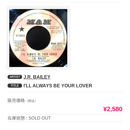
J.R. BAILEY
ARTIST
I'LL ALWAYS BE YOUR LOVER
TITLE
販売価格
（税込）
¥2,580
在庫状態 : SOLD OUT