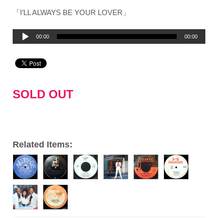
「I’LL ALWAYS BE YOUR LOVER」
音
00:00
00:00
声
プ
レ
ー
SOLD OUT
ヤ
ー
Related Items: