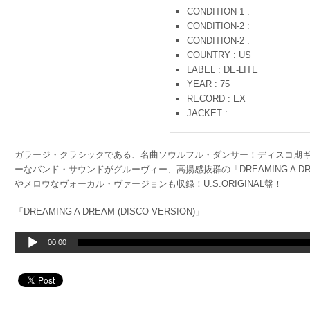
CONDITION-1 :
CONDITION-2 :
CONDITION-2 :
COUNTRY : US
LABEL : DE-LITE
YEAR : 75
RECORD : EX
JACKET :
ガラージ・クラシックである、名曲ソウルフル・ダンサー！ディスコ期ギリ
ーなバンド・サウンドがグルーヴィー、高揚感抜群の「DREAMING A DREAM
やメロウなヴォーカル・ヴァージョンも収録！U.S.ORIGINAL盤！
「DREAMING A DREAM (DISCO VERSION)」
音
00:00
声
プ
レ
ー