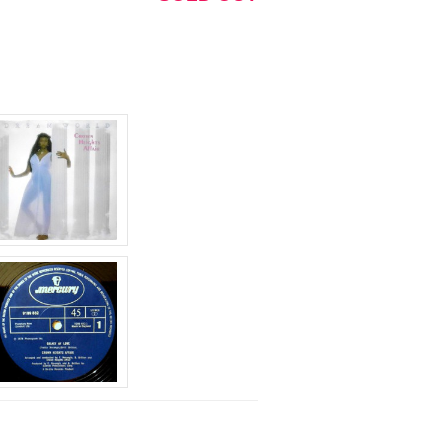
調
節
に
は
上
下
矢
印
キ
ー
を
使
っ
て
く
だ
さ
い。