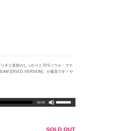
ギリ直前のしっかりと70’Sソウル・マナ
 (DISCO VERSION)」が最高です！や
ボ
00:00
リ
ュ
ー
ム
SOLD OUT