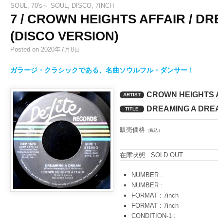
SOUL
,
70's～ SOUL
,
DISCO
,
7INCH
7 / CROWN HEIGHTS AFFAIR / D
(DISCO VERSION)
Posted
on 2020年7月8日
ガラージ・クラシックである、名曲ソウルフル・ダンサー！
CROWN HEIGHTS 
ARTIST
DREAMING A DREA
TITLE
販売価格
（税込）
在庫状態 : SOLD OUT
NUMBER :
NUMBER :
FORMAT : 7inch
FORMAT : 7inch
CONDITION-1 :