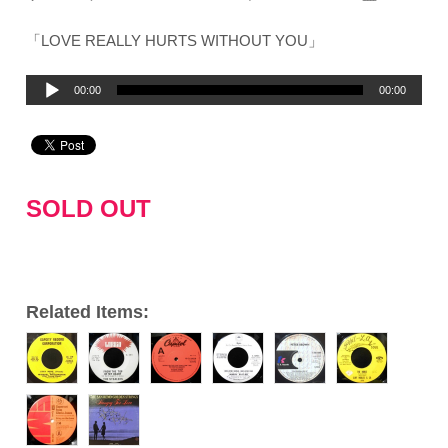
「LOVE REALLY HURTS WITHOUT YOU」
音
00:00
00:00
声
プ
レ
ー
SOLD OUT
ヤ
ー
Related Items: