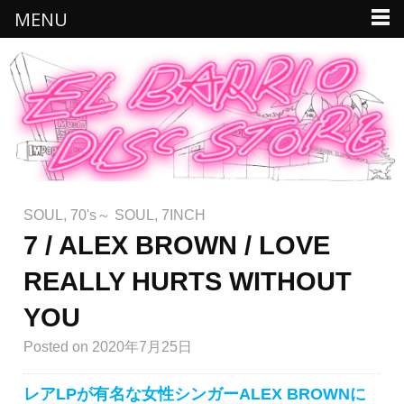
MENU
SOUL
,
70's～ SOUL
,
7INCH
7 / ALEX BROWN / LOVE
REALLY HURTS WITHOUT
YOU
Posted
on 2020年7月25日
レアLPが有名な女性シンガーALEX BROWNに