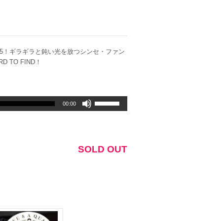
45！ギラギラと鈍い光を放つシンセ・ファン
 TO FIND！
ボ
00:00
リ
ュ
ー
ム
SOLD OUT
調
節
に
は
上
下
矢