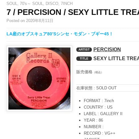
SOUL
,
70's～ SOUL
,
DISCO
,
7INCH
7 / PERCISION / SEXY LITTLE T
Posted
on 2020年8月11日
LA産のオブスキュア80’Sシンセ・モダン・ブギー45！
PERCISION
ARTIST
SEXY LITTLE TRE
TITLE
販売価格
（税込）
在庫状態 : SOLD OUT
FORMAT : 7inch
COUNTRY : US
LABEL : GALLERY II
YEAR : 86
NUMBER :
RECORD : VG++