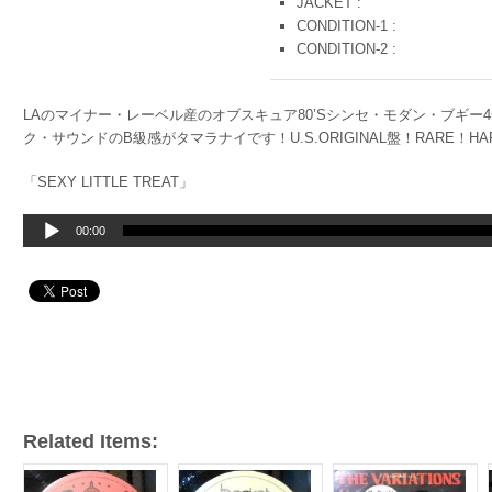
JACKET :
CONDITION-1 :
CONDITION-2 :
LAのマイナー・レーベル産のオブスキュア80’Sシンセ・モダン・ブギー
ク・サウンドのB級感がタマラナイです！U.S.ORIGINAL盤！RARE！HARD
「SEXY LITTLE TREAT」
音
00:00
声
プ
レ
ー
ヤ
ー
Related Items: