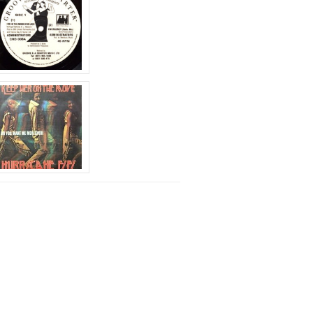
印
キ
ー
を
使
っ
て
く
だ
さ
い。