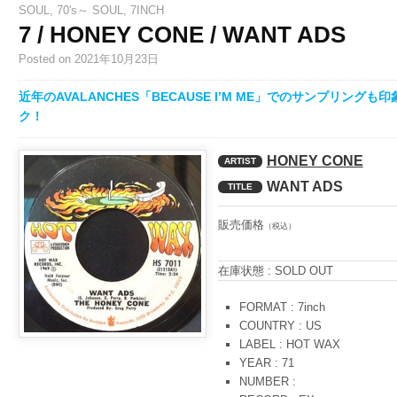
SOUL
,
70's～ SOUL
,
7INCH
7 / HONEY CONE / WANT ADS
Posted
on 2021年10月23日
近年のAVALANCHES「BECAUSE I’M ME」でのサンプリン
ク！
HONEY CONE
ARTIST
WANT ADS
TITLE
販売価格
（税込）
在庫状態 : SOLD OUT
FORMAT : 7inch
COUNTRY : US
LABEL : HOT WAX
YEAR : 71
NUMBER :