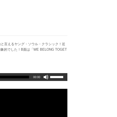
の代表曲と言えるヤング・ソウル・クラシック！近
印象的でした！B面は「WE BELONG TOGET
ボ
00:00
リ
ュ
ー
ム
調
節
に