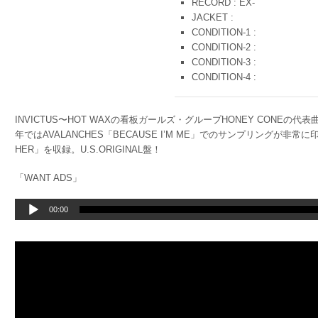
RECORD : EX-
JACKET :
CONDITION-1 :
CONDITION-2 :
CONDITION-3 :
CONDITION-4 :
INVICTUS〜HOT WAXの看板ガールズ・グループHONEY CONE
年ではAVALANCHES「BECAUSE I’M ME」でのサンプリングが非常に
HER」を収録。U.S.ORIGINAL盤！
「WANT ADS」
音
00:00
声
プ
レ
ー
ヤ
ー