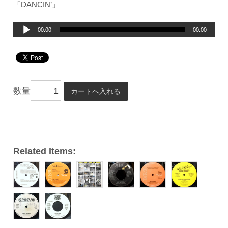
「DANCIN’」
音
00:00
00:00
声
プ
レ
ー
数量
ヤ
ー
Related Items: