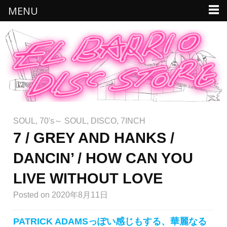
MENU
SOUL
,
70's～ SOUL
,
DISCO
,
7INCH
7 / GREY AND HANKS /
DANCIN’ / HOW CAN YOU
LIVE WITHOUT LOVE
Posted
on 2020年8月11日
PATRICK ADAMSっぽい感じもする、華麗なる