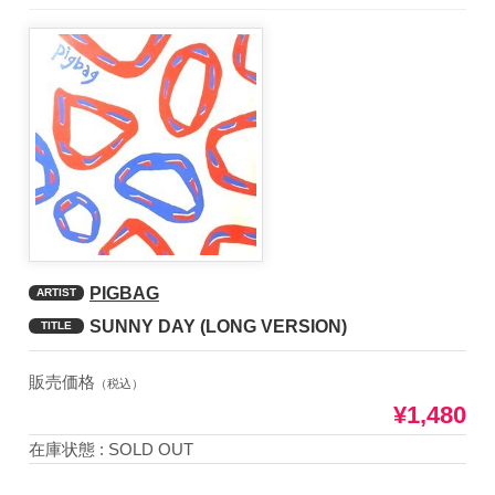
PIGBAG
ARTIST
SUNNY DAY (LONG VERSION)
TITLE
販売価格
（税込）
¥1,480
在庫状態 : SOLD OUT