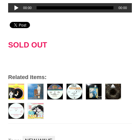
音
00:00
00:00
声
プ
レ
ー
SOLD OUT
ヤ
ー
Related Items: