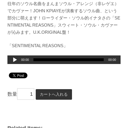
往年のソウル名曲をまんまソウル・アレンジ（非レゲエ）
でカヴァー！JOHN KPIAYEが演奏するソウル曲、という
部分に萌えます！ローライダー・ソウル的イナタさの「SE
NTIMENTAL REASONS」スウィート・ソウル・カヴァー
が沁みます。U.K.ORIGINAL盤！
「SENTIMENTAL REASONS」
音
00:00
00:00
声
プ
レ
ー
数量
ヤ
ー
Related Items: