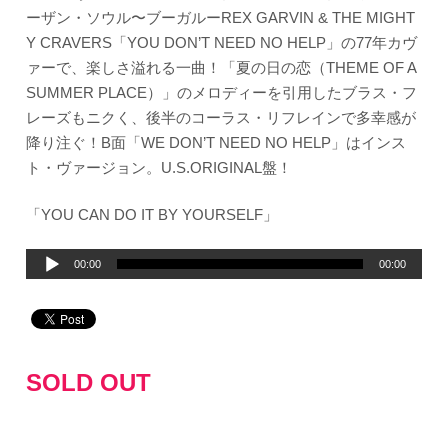
ーザン・ソウル〜ブーガルーREX GARVIN & THE MIGHT
Y CRAVERS「YOU DON’T NEED NO HELP」の77年カヴ
ァーで、楽しさ溢れる一曲！「夏の日の恋（THEME OF A
SUMMER PLACE）」のメロディーを引用したブラス・フ
レーズもニクく、後半のコーラス・リフレインで多幸感が
降り注ぐ！B面「WE DON’T NEED NO HELP」はインス
ト・ヴァージョン。U.S.ORIGINAL盤！
「YOU CAN DO IT BY YOURSELF」
音
00:00
00:00
声
プ
レ
ー
SOLD OUT
ヤ
ー