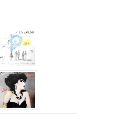
節
に
は
上
下
矢
印
キ
ー
を
使
っ
て
く
だ
さ
い。