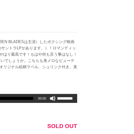
RUBEN BLADESは主演）したボクシング映画
別のサントラLPがあります。）！ロマンティッ
」がやはり最高です！もはや何も言う事はなし！
ないでしょうか。こちらも美メロなビューテ
FANIAオリジナル絵柄ラベル、シュリンク付き、美
ボ
00:00
リ
ュ
ー
ム
SOLD OUT
調