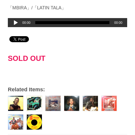
「MBIRA」/「LATIN TALA」
音
00:00
00:00
声
プ
レ
ー
SOLD OUT
ヤ
ー
Related Items: