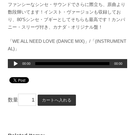
ファンシーなシンセ・サウンドでさらに際立ち、原曲より
数段輝いてます！インスト・ヴァージョンも収録してお
り、80’Sシンセ・ブギーとしてそちらも最高です！カンパ
ニー・スリーヴ付き、カナダ・オリジナル盤！
「WE ALL NEED LOVE (DANCE MIX)」/「(INSTRUMENT
AL)」
音
00:00
00:00
声
プ
レ
ー
数量
ヤ
ー