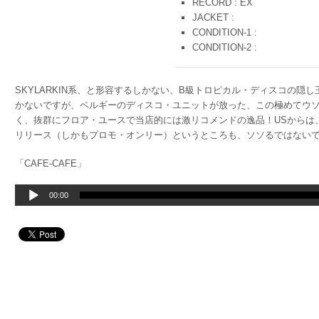
RECORD : EX
JACKET :
CONDITION-1 :
CONDITION-2 :
SKYLARKIN系、と形容するしかない、B級トロピカル・ディスコの隠し玉
かないですが、ベルギーのディスコ・ユニットが放った、この極めてウ
く、抜群にフロア・ユースで当店的には激リコメンドの逸品！USからは、カ
リリース（しかもプロモ・オンリー）というところも、ソソるではないですか！
「CAFE-CAFE」
音
00:00
声
プ
レ
ー
ヤ
ー