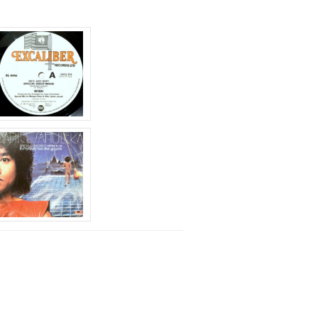
上
下
矢
印
キ
ー
を
使
っ
て
く
だ
さ
い。