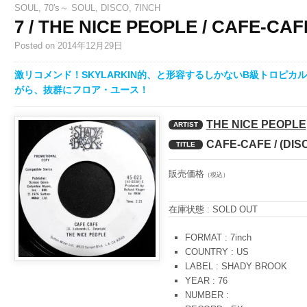
SOUL
,
70's～ SOUL
,
DISCO
,
7INCH
7 / THE NICE PEOPLE / CAFE-CAF
Posted
on 2014年12月29日
激リコメンド！SKYLARKIN的、と形容するしかないB級トロピ
がら、抜群にフロア・ユース！
THE NICE PEOPLE
ARTIST
CAFE-CAFE / (DIS
TITLE
販売価格
（税込）
在庫状態 : SOLD OUT
FORMAT : 7inch
COUNTRY : US
LABEL : SHADY BROOK
YEAR : 76
NUMBER :