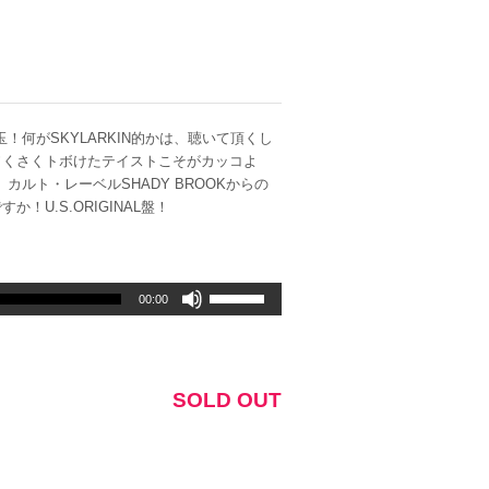
！何がSKYLARKIN的かは、聴いて頂くし
ソくさくトボけたテイストこそがカッコよ
ルト・レーベルSHADY BROOKからの
U.S.ORIGINAL盤！
ボ
00:00
リ
ュ
ー
ム
SOLD OUT
調
節
に
は