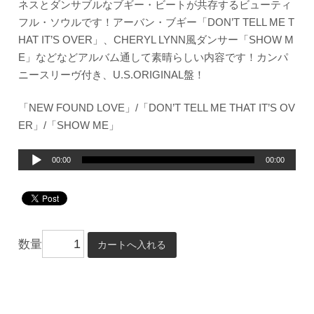
ネスとダンサブルなブギー・ビートが共存するビューティ
フル・ソウルです！アーバン・ブギー「DON’T TELL ME T
HAT IT’S OVER」、CHERYL LYNN風ダンサー「SHOW M
E」などなどアルバム通して素晴らしい内容です！カンパ
ニースリーヴ付き、U.S.ORIGINAL盤！
「NEW FOUND LOVE」/「DON’T TELL ME THAT IT’S OV
ER」/「SHOW ME」
音
00:00
00:00
声
プ
レ
ー
数量
ヤ
ー