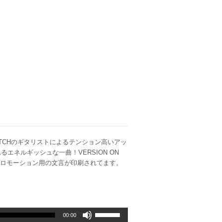
！元SWITCHのギタリストによるテンション高いアッ
ネルギッシュな一曲！VERSION ON
やプロモーション用の文言が印刷されてます。
ボ
00:00