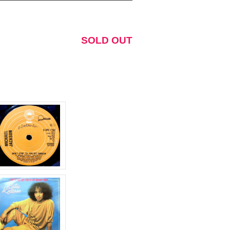
リ
ュ
ー
ム
SOLD OUT
調
節
に
は
上
下
矢
印
キ
ー
を
使
っ
て
く
だ
さ
い。