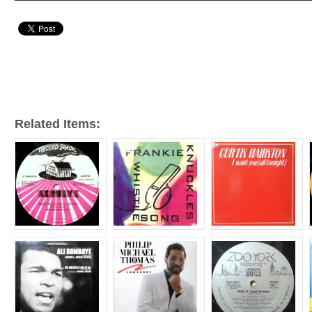
声
プ
レ
ー
ヤ
ー
Related Items: