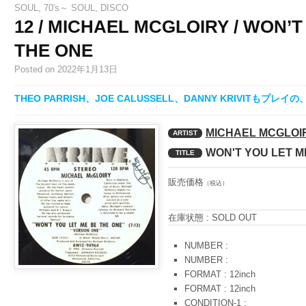
SOUL
,
70's～ SOUL
,
DISCO
12 / MICHAEL MCGLOIRY / WON’T
THE ONE
Posted
on 2022年1月13日
THEO PARRISH、JOE CALUSSELL、DANNY KRIVIT
MICHAEL MCGLOI
ARTIST
WON'T YOU LET M
TITLE
販売価格
（税込）
在庫状態 : SOLD OUT
NUMBER :
NUMBER :
FORMAT : 12inch
FORMAT : 12inch
CONDITION-1 :