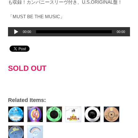
も収録！カンパニースリーヴ付き、U.S.ORIGINAL盤！
「MUST BE THE MUSIC」
音
00:00
00:00
声
プ
レ
ー
SOLD OUT
ヤ
ー
Related Items: