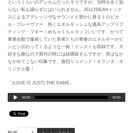
というくらいのアンセムだったそうですが、当時を全く知
らない私も踊らずにはいられません。JELLYBEANミック
スによるアグレッシヴなサウンドと密かに香るトロピカ
ル・フレーヴァー、熱くエネルギッシュな最高アップリフ
ティング・ブギー！めちゃくちゃカッコいいです。かつて
東亜会館で爆発していた若者たちの青春のエネルギーがビ
シビシ伝わってくるような一曲！インストも収録です。大
好きな曲なので買付の時には結構探すんですが、実はなか
なか出てこない印象です。激烈リコメンド！オランダ・オ
リジナル盤！
「(LOVE IS JUST) THE GAME」
音
00:00
00:00
声
プ
レ
ー