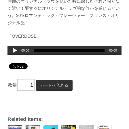
時期のオリジナル・ラヴを聴いた時に感じたそれと限りな
く近い！要するにオリジナル・ラヴ的な何かを感じるとい
う。90’Sロマンティック・フレーヴァー！フランス・オリ
ジナル盤！
「OVERDOSE」
音
00:00
00:00
声
プ
レ
ー
数量
ヤ
ー
Related Items: